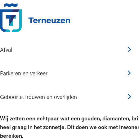
Ga naar de inhoud
Afval
Home
Regelen en informatie
Geboorte, trouwen en overlijden
Huwelijk
Parkeren en verkeer
Huwelijk- en leeftijdsj
Geboorte, trouwen en overlijden
Wij zetten een echtpaar wat een gouden, diamanten, bril
heel graag in het zonnetje. Dit doen we ook met inwoners
bereiken.