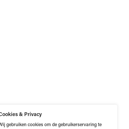
Volg ons
Cookies & Privacy
Wij gebruiken cookies om de gebruikerservaring te
LinkedIn
YouTube
Facebook
Instagram
WhatsApp