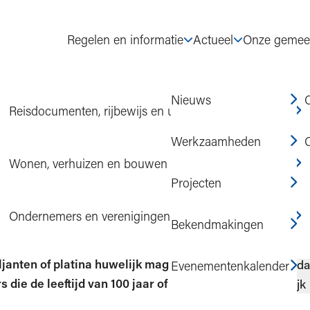
Regelen en informatie
Actueel
Onze gemee
Nieuws
Reisdocumenten, rijbewijs en uittreksels
- en leeftijdsjubilea
Werkzaamheden
Wonen, verhuizen en bouwen
Projecten
ubilea
Op d
Ondernemers en verenigingen
Bekendmakingen
Verjaard
janten of platina huwelijk mag vieren
Evenementenkalender
Huwelijk
 die de leeftijd van 100 jaar of meer