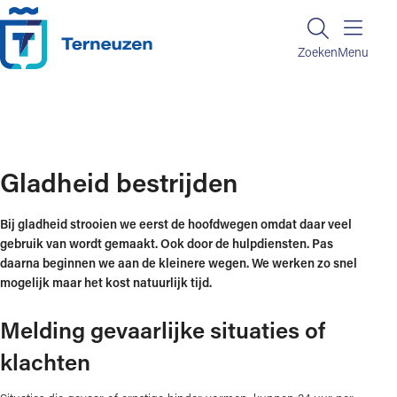
Ga naar de inhoud
Zoeken
Zoeken
Menu
Home
Regelen en informatie
Parkeren en verkeer
Gladheid bestrijden
Gladheid bestrijden
​Bij gladheid strooien we eerst de hoofdwegen omdat daar veel
gebruik van wordt gemaakt. Ook door de hulpdiensten. Pas
daarna beginnen we aan de kleinere wegen. We werken zo snel
mogelijk maar het kost natuurlijk tijd.
Melding gevaarlijke situaties of
klachten