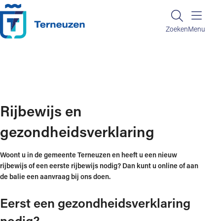
Ga naar de inhoud
Zoeken
Zoeken
Menu
Home
Regelen en informatie
Reisdocumenten, rijbewijs en uittreksels
Rijbewijs en gezondheidsverklaring
Rijbewijs en
gezondheidsverklaring
Woont u in de gemeente Terneuzen en heeft u een nieuw
rijbewijs of een eerste rijbewijs nodig? Dan kunt u online of aan
de balie een aanvraag bij ons doen.
Eerst een gezondheidsverklaring
nodig?