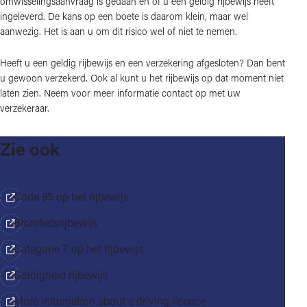
omwisselingsaanvraag is gedaan en of u een geldig rijbewijs heeft
ingeleverd. De kans op een boete is daarom klein, maar wel
aanwezig. Het is aan u om dit risico wel of niet te nemen.
Heeft u een geldig rijbewijs en een verzekering afgesloten? Dan bent
u gewoon verzekerd. Ook al kunt u het rijbewijs op dat moment niet
laten zien. Neem voor meer informatie contact op met uw
verzekeraar.
Zie ook
Code 95 op het rijbewijs
Bromfietsrijbewijs
Categorie T op het rijbewijs
Geldigheid rijbewijs
More information about a driving licence