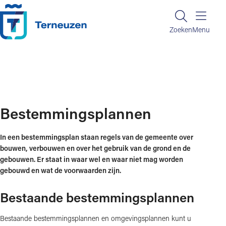
Ga naar de inhoud
Zoeken
Zoeken
Menu
Home
Regelen en informatie
Wonen, verhuizen en bouwen
Bestemmingsplannen
Bestemmingsplannen
In een bestemmingsplan staan regels van de gemeente over
bouwen, verbouwen en over het gebruik van de grond en de
gebouwen. Er staat in waar wel en waar niet mag worden
gebouwd en wat de voorwaarden zijn.
Bestaande bestemmingsplannen
Bestaande bestemmingsplannen en omgevingsplannen kunt u