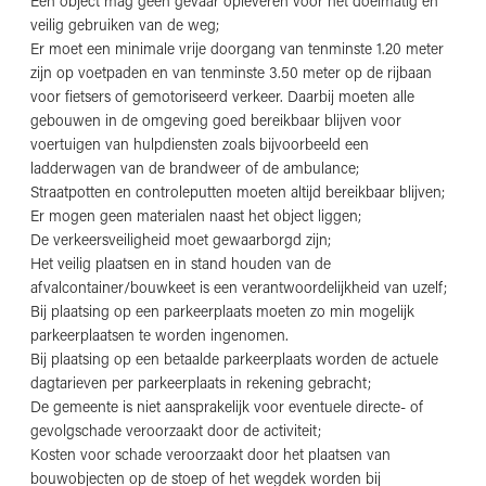
Een object mag geen gevaar opleveren voor het doelmatig en
veilig gebruiken van de weg;
Er moet een minimale vrije doorgang van tenminste 1.20 meter
zijn op voetpaden en van tenminste 3.50 meter op de rijbaan
voor fietsers of gemotoriseerd verkeer. Daarbij moeten alle
gebouwen in de omgeving goed bereikbaar blijven voor
voertuigen van hulpdiensten zoals bijvoorbeeld een
ladderwagen van de brandweer of de ambulance;
Straatpotten en controleputten moeten altijd bereikbaar blijven;
Er mogen geen materialen naast het object liggen;
De verkeersveiligheid moet gewaarborgd zijn;
Het veilig plaatsen en in stand houden van de
afvalcontainer/bouwkeet is een verantwoordelijkheid van uzelf;
Bij plaatsing op een parkeerplaats moeten zo min mogelijk
parkeerplaatsen te worden ingenomen.
Bij plaatsing op een betaalde parkeerplaats worden de actuele
dagtarieven per parkeerplaats in rekening gebracht;
De gemeente is niet aansprakelijk voor eventuele directe- of
gevolgschade veroorzaakt door de activiteit;
Kosten voor schade veroorzaakt door het plaatsen van
bouwobjecten op de stoep of het wegdek worden bij