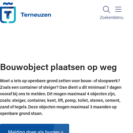
Ga naar de inhoud
Zoeken
Zoeken
Menu
Home
Regelen en informatie
Wonen, verhuizen en bouwen
Bouwobject plaatsen op weg
Bouwobject plaatsen op weg
Moet u iets op openbare grond zetten voor bouw- of sloopwerk?
Zoals een container of steiger? Dan dient u dit minimaal 7 dagen
vooraf bij ons te melden. Dit mogen maximaal 4 objecten zijn,
zoals: steiger, container, keet, lift, pomp, toilet, stenen, cement,
zand of tegels. Deze objecten mogen maximaal 3 maanden op
openbare grond staan.
Melding doen als burger