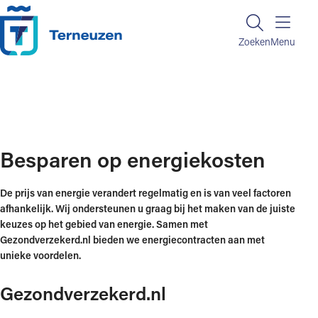
Ga naar de inhoud
Zoeken
Zoeken
Menu
Home
Regelen en informatie
Zorg, werk en inkomen
Besparen op energiekosten
Besparen op energiekosten
De prijs van energie verandert regelmatig en is van veel factoren
afhankelijk. Wij ondersteunen u graag bij het maken van de juiste
keuzes op het gebied van energie. Samen met
Gezondverzekerd.nl bieden we energiecontracten aan met
unieke voordelen.
Gezondverzekerd.nl