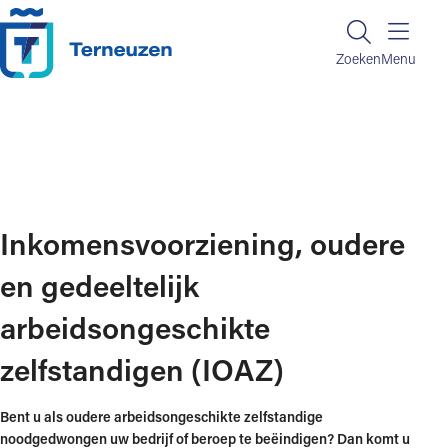
Ga naar de inhoud
Zoeken
Zoeken
Menu
Home
Regelen en informatie
Zorg, werk en inkomen
Inkomensvoorziening, oudere en gedeeltelijk arbeidsongeschikte zelfstandigen
(IOAZ)
Inkomensvoorziening, oudere
en gedeeltelijk
arbeidsongeschikte
zelfstandigen (IOAZ)
Bent u als oudere arbeidsongeschikte zelfstandige
noodgedwongen uw bedrijf of beroep te beëindigen? Dan komt u