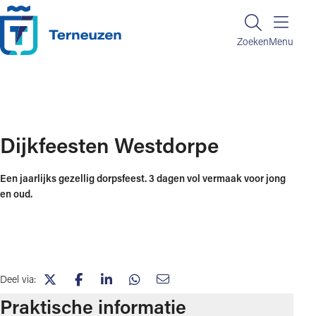
Ga naar de inhoud
Zoeken
Zoeken
Menu
Home
Dijkfeesten Westdorpe
Dijkfeesten Westdorpe
Een jaarlijks gezellig dorpsfeest. 3 dagen vol vermaak voor jong
en oud.
Deel via:
(opent in nieuw tabblad)
(opent in nieuw tabblad)
(opent in nieuw tabblad)
(opent in nieuw tabblad)
(opent in nieuw tabblad)
Praktische informatie