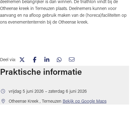
deelnemen belangrijker is dan winnen. De triathlon vindt bij de
Otheense kreek in Terneuzen plaats. Deelnemers kunnen voor
aanvang en na afloop gebruik maken van de (horeca)faciliteiten op
ons evenemententerrein bij de Otheense kreek.
Deel via:
(opent in nieuw tabblad)
(opent in nieuw tabblad)
(opent in nieuw tabblad)
(opent in nieuw tabblad)
(opent in nieuw tabblad)
Praktische informatie
vrijdag 5 juni 2026 – zaterdag 6 juni 2026
(opent in nieuw 
Otheense Kreek
, Terneuzen
Bekijk op Google Maps