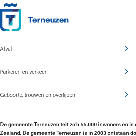
Ga naar de inhoud
Afval
Home
Onze gemeente
Over de gemeente Terneuzen
Geografie, wape
Parkeren en verkeer
Geografie, wapen, vla
Geboorte, trouwen en overlijden
De gemeente Terneuzen telt zo’n 55.000 inwoners en i
Zeeland. De gemeente Terneuzen is in 2003 ontstaan d