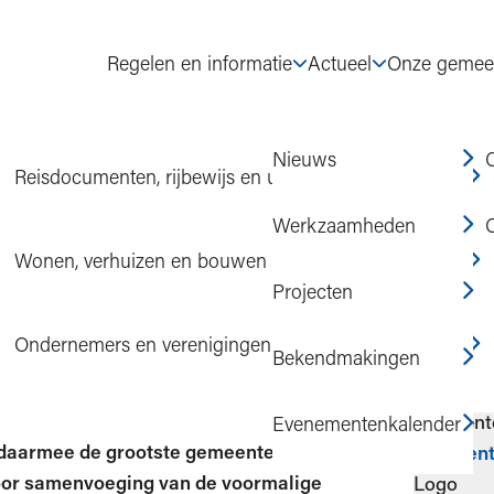
Regelen en informatie
Actueel
Onze gemee
Nieuws
Reisdocumenten, rijbewijs en uittreksels
n, vlag en logo
Werkzaamheden
Wonen, verhuizen en bouwen
Projecten
g en logo
Op d
Ondernemers en verenigingen
Bekendmakingen
Gemeent
Evenementenkalender
Gemeent
s daarmee de grootste gemeente van
Logo
oor samenvoeging van de voormalige