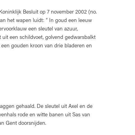
oninklijk Besluit op 7 november 2002 (no.
van het wapen luidt: ” In goud een leeuw
ervoorklauw een sleutel van azuur,
t uit een schildvoet, golvend gedwarsbalkt
et een gouden kroon van drie bladeren en
aggen gehaald. De sleutel uit Axel en de
venhals rode en witte banen uit Sas van
n Gent doorsnijden.