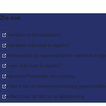
Zie ook
Overlijden in het buitenland
Overlijden: wat moet ik regelen?
Voorbereiden op eigen overlijden: wat moet ik reg
Erven: wat moet ik regelen?
Algemene Plaatselijke Verordening
artikel 9 van de Beheersverordening gemeentelij
artikel 11 van de Wet op de lijkbezorging