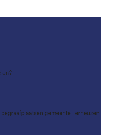
elen?
ke begraafplaatsen gemeente Terneuzen