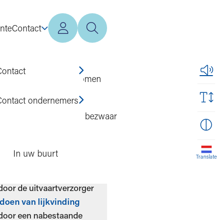
nte
Contact
Mijn Terneuzen
Zoeken
Zoeken
Contact
Zorg, werk en inkomen
Contact ondernemers
Melding, klacht en bezwaar
eze pagina
In uw buurt
Translate
door de uitvaartverzorger
 doen van lijkvinding
 door een nabestaande