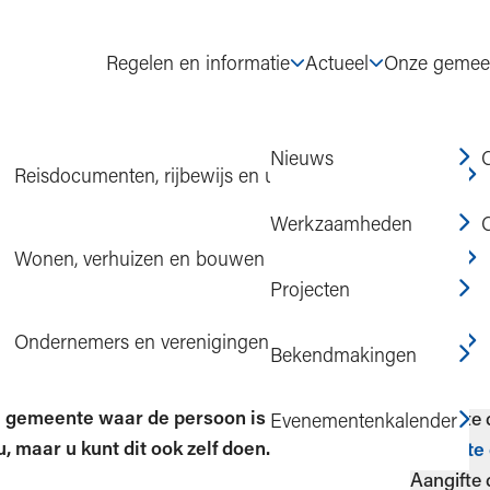
Regelen en informatie
Actueel
Onze gemee
Nieuws
Reisdocumenten, rijbewijs en uittreksels
e doen van overlijden
Werkzaamheden
Wonen, verhuizen en bouwen
Projecten
rlijden
Op d
Ondernemers en verenigingen
Bekendmakingen
Aangifte 
de gemeente waar de persoon is
Evenementenkalender
Aangifte
, maar u kunt dit ook zelf doen.
Aangifte