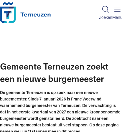
Ga naar de inhoud
Zoeken
Zoeken
Menu
Home
Onze gemeente
Gemeente Terneuzen zoekt een nieuwe burgemeester
Gemeente Terneuzen zoekt
een nieuwe burgemeester
De gemeente Terneuzen is op zoek naar een nieuwe
burgemeester. Sinds 7 januari 2026 is Franc Weerwind
waarnemend burgemeester van Terneuzen. De verwachting is
dat in het eerste kwartaal van 2027 een nieuwe kroonbenoemde
burgemeester wordt geïnstalleerd.
De zoektocht naar een
nieuwe burgemeester bestaat uit veel stappen. Op deze pagina
nemen we u in 11 stappen mee in dit proces.